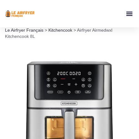
Accessoires Ai
Le Airfryer Français
>
Kitchencook
>
Airfryer Airmedwxl
Kitchencook 8L