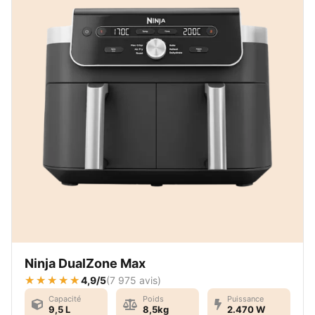
Ninja DualZone Max
4,9/5
(
7 975 avis
)
Capacité
Poids
Puissance
9,5 L
8,5kg
2.470 W