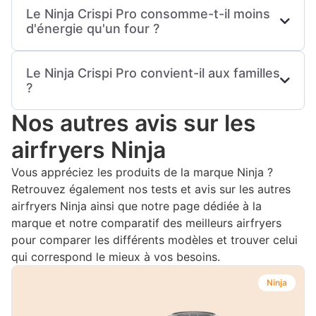
avec une cuisson homogène et peu de matières
Le Ninja Crispi Pro consomme-t-il moins
faciliter l'entretien après chaque utilisation. Selon
grasses.
d'énergie qu'un four ?
les accessoires fournis, certains peuvent
également être compatibles avec le lave-
Grâce à son préchauffage rapide et à des temps
vaisselle.
Le Ninja Crispi Pro convient-il aux familles
de cuisson souvent plus courts, le Ninja Crispi
?
Pro peut s'avérer plus économique qu'un four
traditionnel pour de nombreuses préparations du
Nos autres avis sur les
Le Ninja Crispi Pro convient aussi bien aux
quotidien.
personnes seules qu'aux couples ou aux familles,
airfryers Ninja
selon la capacité du modèle choisi et les
quantités préparées. Sa polyvalence permet de
Vous appréciez les produits de la marque Ninja ?
réaliser facilement des repas variés pour
Retrouvez également nos tests et avis sur les autres
plusieurs convives.
airfryers Ninja ainsi que notre page dédiée à la
marque et notre comparatif des meilleurs airfryers
pour comparer les différents modèles et trouver celui
qui correspond le mieux à vos besoins.
Ninja