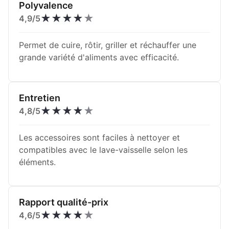
Polyvalence
★
★
★
★
★
4,9/5
Permet de cuire, rôtir, griller et réchauffer une
grande variété d'aliments avec efficacité.
Entretien
★
★
★
★
★
4,8/5
Les accessoires sont faciles à nettoyer et
compatibles avec le lave-vaisselle selon les
éléments.
Rapport qualité-prix
★
★
★
★
★
4,6/5