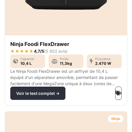
Ninja Foodi FlexDrawer
4,7/5
(
5 902 avis
)
Capacité
Poids
Puissance
10,4 L
11,3kg
2.470 W
Le Ninja Foodi FlexDrawer est un airfryer de 10,4 L
équipé d'un séparateur amovible, permettant de passer
facilement d'une MegaZone unique à deux zones de
cuisson indépendantes pour s'adapter à tous les repas.
Voir le test complet →
Ninja