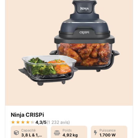
Ninja CRISPi
4,3/5
(
1 232 avis
)
Capacité
Poids
Puissance
3,8 L & 1,4 L
4,92 kg
1.700 W