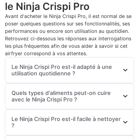
le Ninja Crispi Pro
Avant d'acheter le Ninja Crispi Pro, il est normal de se
poser quelques questions sur ses fonctionnalités, ses
performances ou encore son utilisation au quotidien.
Retrouvez ci-dessous les réponses aux interrogations
les plus fréquentes afin de vous aider à savoir si cet
airfryer correspond à vos attentes.
Le Ninja Crispi Pro est-il adapté à une
utilisation quotidienne ?
Oui, le Ninja Crispi Pro est conçu pour un usage
Quels types d'aliments peut-on cuire
régulier. Sa prise en main intuitive, ses différents
avec le Ninja Crispi Pro ?
programmes de cuisson et sa rapidité
d'exécution en font un appareil pratique pour
Le Ninja Crispi Pro permet de préparer une
préparer les repas de tous les jours.
Le Ninja Crispi Pro est-il facile à nettoyer
grande variété d'aliments comme des frites, des
?
légumes, des viandes, du poisson, des nuggets,
des pâtisseries ou encore des plats réchauffés,
Oui, les éléments amovibles sont conçus pour