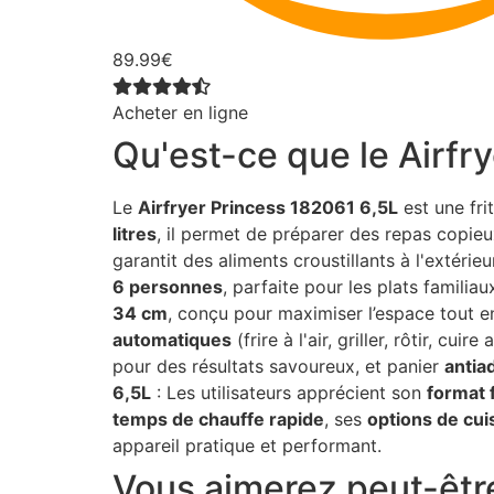
89.99€
Acheter en ligne
Qu'est-ce que le Airfr
Le
Airfryer Princess 182061 6,5L
est une fri
litres
, il permet de préparer des repas copieu
garantit des aliments croustillants à l'extérieu
6 personnes
, parfaite pour les plats familiau
34 cm
, conçu pour maximiser l’espace tout e
automatiques
(frire à l'air, griller, rôtir, cu
pour des résultats savoureux, et panier
antia
6,5L
: Les utilisateurs apprécient son
format f
temps de chauffe rapide
, ses
options de cu
appareil pratique et performant.
Vous aimerez peut-êtr