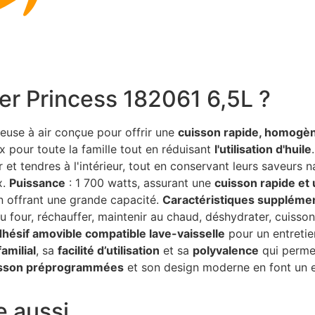
yer Princess 182061 6,5L ?
teuse à air conçue pour offrir une
cuisson rapide, homogèn
x pour toute la famille tout en réduisant
l'utilisation d'huile
r et tendres à l'intérieur, tout en conservant leurs saveurs na
x.
Puissance
: 1 700 watts, assurant une
cuisson rapide et
n offrant une grande capacité.
Caractéristiques suppléme
ire au four, réchauffer, maintenir au chaud, déshydrater, cuisso
dhésif amovible compatible lave-vaisselle
pour un entretien
amilial
, sa
facilité d’utilisation
et sa
polyvalence
qui permet
isson préprogrammées
et son design moderne en font un e
e aussi