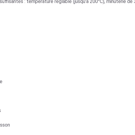
suffisantes : température réglable (jusqu’à 200°C), minuterie de 
ne
s
isson