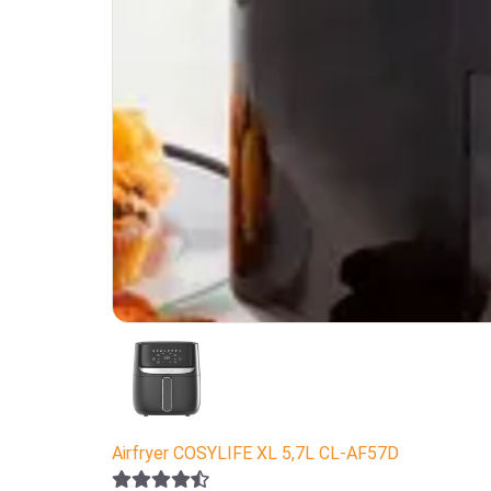
Airfryer COSYLIFE XL 5,7L CL-AF57D