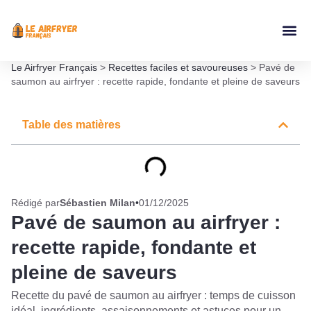
Accessoires Ai
Le Airfryer Français
>
Recettes faciles et savoureuses
>
Pavé de
saumon au airfryer : recette rapide, fondante et pleine de saveurs
Table des matières
Rédigé par
Sébastien Milan
•
01/12/2025
Pavé de saumon au airfryer :
recette rapide, fondante et
pleine de saveurs
Recette du pavé de saumon au airfryer : temps de cuisson
idéal, ingrédients, assaisonnements et astuces pour un