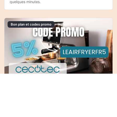
quelques minutes.
Bon plan et codes promo
Rédigé par
Sébastien Milan
•
22/06/2026
Code promo Cecotec août 2026 : -5%
avec LEAIRFRYERFR5
Vous cherchez un code promo Cecotec fiable et
réellement valable ? Notre code exclusif LEAIRFRYERFR5