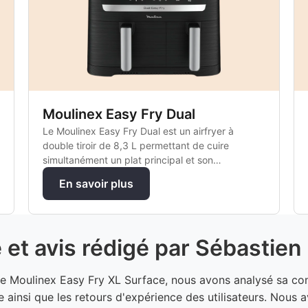
Moulinex Easy Fry Dual
Le Moulinex Easy Fry Dual est un airfryer à
double tiroir de 8,3 L permettant de cuire
simultanément un plat principal et son
accompagnement pour préparer un repas
En savoir plus
complet en une seule fois.
é et avis rédigé par Sébastien
r le Moulinex Easy Fry XL Surface, nous avons analysé sa c
e ainsi que les retours d'expérience des utilisateurs. Nou